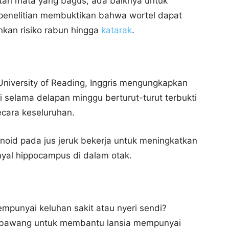
atan mata yang bagus, ada baiknya untuk
 penelitian membuktikan bahwa wortel dapat
kan risiko rabun hingga
katarak
.
University of Reading, Inggris mengungkapkan
ri selama delapan minggu berturut-turut terbukti
ecara keseluruhan.
onoid pada jus jeruk bekerja untuk meningkatkan
sinyal hippocampus di dalam otak.
mpunyai keluhan sakit atau nyeri sendi?
 bawang untuk membantu lansia mempunyai