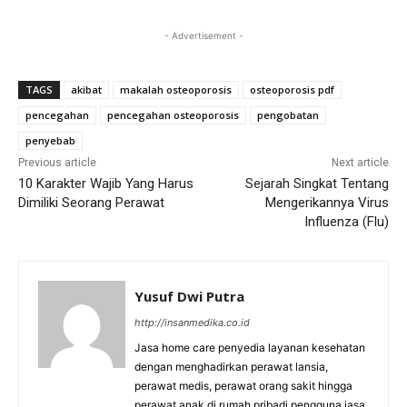
- Advertisement -
TAGS
akibat
makalah osteoporosis
osteoporosis pdf
pencegahan
pencegahan osteoporosis
pengobatan
penyebab
Previous article
Next article
10 Karakter Wajib Yang Harus
Sejarah Singkat Tentang
Dimiliki Seorang Perawat
Mengerikannya Virus
Influenza (Flu)
Yusuf Dwi Putra
http://insanmedika.co.id
Jasa home care penyedia layanan kesehatan
dengan menghadirkan perawat lansia,
perawat medis, perawat orang sakit hingga
perawat anak di rumah pribadi pengguna jasa.