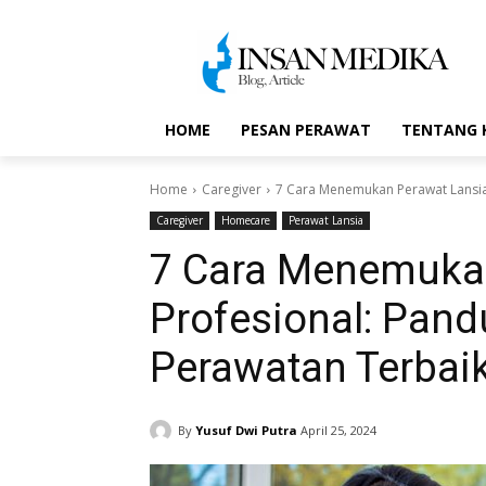
HOME
PESAN PERAWAT
TENTANG 
Home
Caregiver
7 Cara Menemukan Perawat Lansia 
Caregiver
Homecare
Perawat Lansia
7 Cara Menemuka
Profesional: Pan
Perawatan Terbai
By
Yusuf Dwi Putra
April 25, 2024