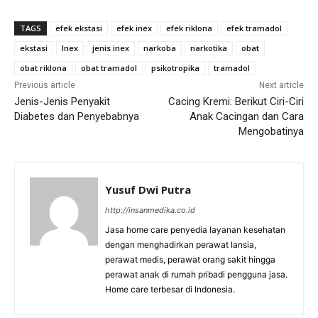
TAGS
efek ekstasi
efek inex
efek riklona
efek tramadol
ekstasi
Inex
jenis inex
narkoba
narkotika
obat
obat riklona
obat tramadol
psikotropika
tramadol
Previous article
Next article
Jenis-Jenis Penyakit
Cacing Kremi: Berikut Ciri-Ciri
Diabetes dan Penyebabnya
Anak Cacingan dan Cara
Mengobatinya
Yusuf Dwi Putra
http://insanmedika.co.id
Jasa home care penyedia layanan kesehatan
dengan menghadirkan perawat lansia,
perawat medis, perawat orang sakit hingga
perawat anak di rumah pribadi pengguna jasa.
Home care terbesar di Indonesia.