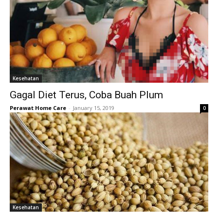
Kesehatan
Gagal Diet Terus, Coba Buah Plum
Perawat Home Care
-
January 15, 2019
0
Kesehatan