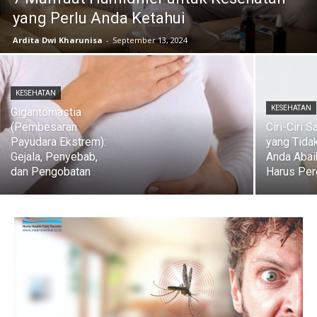
yang Perlu Anda Ketahui
Ardita Dwi Kharunisa
-
September 13, 2024
KESEHATAN
KESEHATAN
Gigantomastia
(Pembesaran
Ciri-Ciri S
Payudara Ekstrem):
yang Tida
Gejala, Penyebab,
Anda Abai
dan Pengobatan
Harus Per