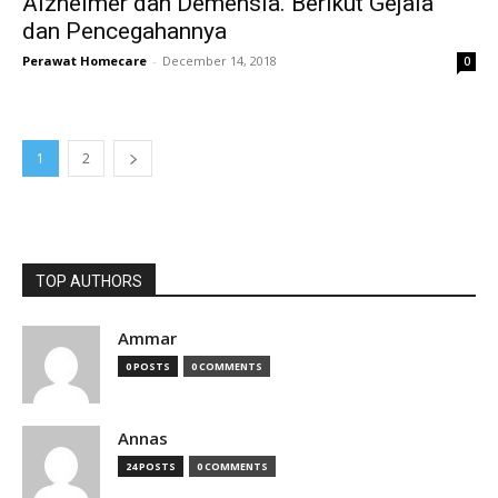
Alzheimer dan Demensia. Berikut Gejala
dan Pencegahannya
Perawat Homecare
-
December 14, 2018
0
1
2
TOP AUTHORS
Ammar
0 POSTS
0 COMMENTS
Annas
24 POSTS
0 COMMENTS