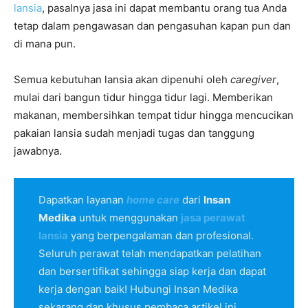
lansia
, pasalnya jasa ini dapat membantu orang tua Anda
tetap dalam pengawasan dan pengasuhan kapan pun dan
di mana pun.
Semua kebutuhan lansia akan dipenuhi oleh
caregiver
,
mulai dari bangun tidur hingga tidur lagi. Memberikan
makanan, membersihkan tempat tidur hingga mencucikan
pakaian lansia sudah menjadi tugas dan tanggung
jawabnya.
Dapatkan layanan
home care
dari
Insan
Medika
untuk menggunakan
jasa perawat
lansia
yang berpengalaman dan profesional.
Seluruh perawat telah mendapatkan pelatihan
dan bersertifikat sehingga siap kerja dan dapat
kerja dengan baik! Hubungi Insan Medika
sekarang dan khusus pembaca artikel ini