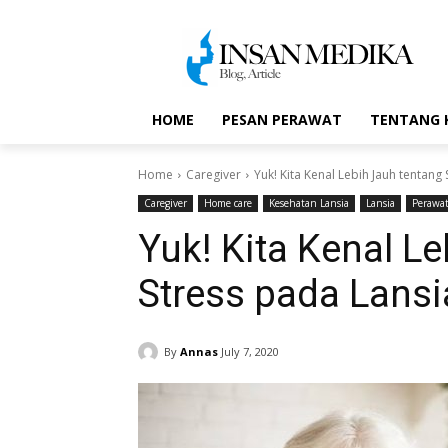
HOME
PESAN PERAWAT
TENTANG 
Home
Caregiver
Yuk! Kita Kenal Lebih Jauh tentang
Caregiver
Home care
Kesehatan Lansia
Lansia
Perawat
Yuk! Kita Kenal L
Stress pada Lansi
By
Annas
July 7, 2020