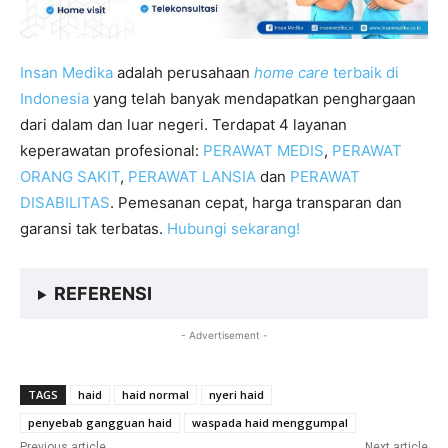
Insan Medika
adalah perusahaan
home care
terbaik di
Indonesia
yang telah banyak mendapatkan penghargaan
dari dalam dan luar negeri. Terdapat 4 layanan
keperawatan profesional:
PERAWAT MEDIS
,
PERAWAT
ORANG SAKIT
,
PERAWAT LANSIA
dan
PERAWAT
DISABILITAS
. Pemesanan cepat, harga transparan dan
garansi tak terbatas.
Hubungi sekarang!
REFERENSI
- Advertisement -
TAGS
haid
haid normal
nyeri haid
penyebab gangguan haid
waspada haid menggumpal
Previous article
Next article