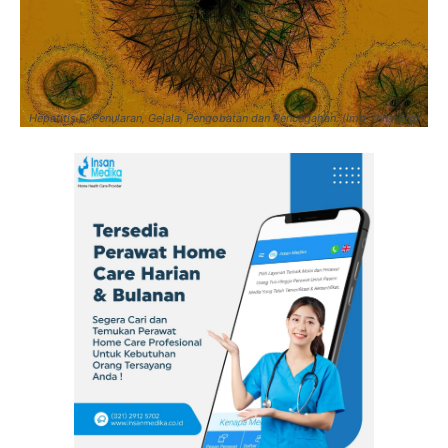
Hepatitis E: Penularan, Gejala, Pengobatan dan Pencegahan. (Img: fehv.org)