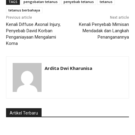
TAGS
pengobatan tetanus
penyebab tetanus
tetanus
tetanus berbahaya
Previous article
Next article
Kenali Diffuse Axonal Injury,
Kenali Penyebab Mimisan
Penyebab David Korban
Mendadak dan Langkah
Penganiayaan Mengalami
Penanganannya
Koma
Ardita Dwi Kharunisa
Artikel Terbaru