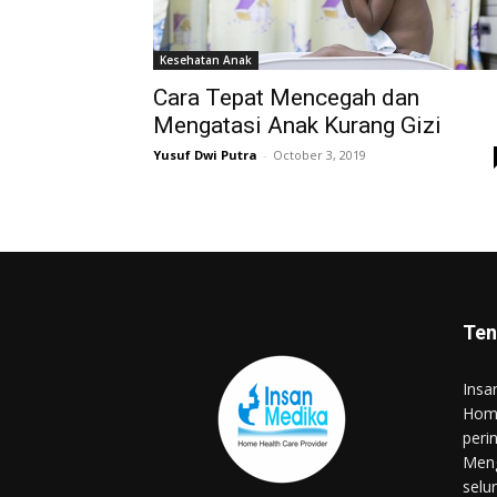
Kesehatan Anak
Cara Tepat Mencegah dan
Mengatasi Anak Kurang Gizi
Yusuf Dwi Putra
-
October 3, 2019
Ten
Insa
Home
peri
Meng
selu