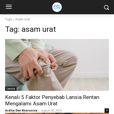
Tags
Asam urat
Tag:
asam urat
Lansia
Kenali 5 Faktor Penyebab Lansia Rentan
Mengalami Asam Urat
Ardita Dwi Kharunisa
-
August 28, 2024
0