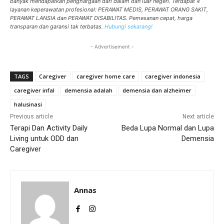
banyak mendapatkan penghargaan dari dalam dan luar negeri. Terdapat 4
layanan keperawatan profesional: PERAWAT MEDIS, PERAWAT ORANG SAKIT,
PERAWAT LANSIA dan PERAWAT DISABILITAS. Pemesanan cepat, harga
transparan dan garansi tak terbatas.
Hubungi sekarang!
- Advertisement -
TAGS
Caregiver
caregiver home care
caregiver indonesia
caregiver infal
demensia adalah
demensia dan alzheimer
halusinasi
Previous article
Next article
Terapi Dan Activity Daily
Beda Lupa Normal dan Lupa
Living untuk ODD dan
Demensia
Caregiver
Annas