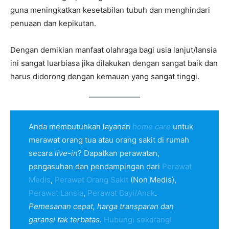
guna meningkatkan kesetabilan tubuh dan menghindari
penuaan dan kepikutan.
Dengan demikian manfaat olahraga bagi usia lanjut/lansia
ini sangat luarbiasa jika dilakukan dengan sangat baik dan
harus didorong dengan kemauan yang sangat tinggi.
Anda membutuhkan layanan
home care
untuk
merawat orang tua atau orang sakit di rumah
secara
live-in
? Dapatkan perawatan,
pengasuhan dan pendampingan dari
Perawat
Medis
,
Perawat Orang Sakit
(Non Medis),
Perawat Lansia
,
Perawat Bayi/Anak
.
Pemesanan cepat, harga transparan dan
garansi tak terbatas
.
Hubungi sekarang!