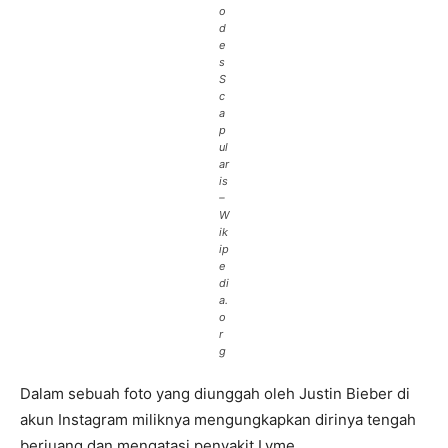
o
d
e
s
S
c
a
p
ul
ar
is
–
W
ik
ip
e
di
a.
o
r
g
Dalam sebuah foto yang diunggah oleh Justin Bieber di
akun Instagram miliknya mengungkapkan dirinya tengah
berjuang dan mengatasi penyakit Lyme.