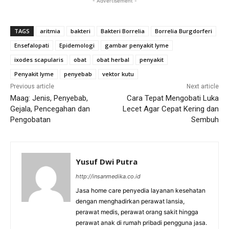
- Advertisement -
TAGS
aritmia
bakteri
Bakteri Borrelia
Borrelia Burgdorferi
Ensefalopati
Epidemologi
gambar penyakit lyme
ixodes scapularis
obat
obat herbal
penyakit
Penyakit lyme
penyebab
vektor kutu
Previous article
Next article
Maag: Jenis, Penyebab,
Cara Tepat Mengobati Luka
Gejala, Pencegahan dan
Lecet Agar Cepat Kering dan
Pengobatan
Sembuh
Yusuf Dwi Putra
http://insanmedika.co.id
Jasa home care penyedia layanan kesehatan
dengan menghadirkan perawat lansia,
perawat medis, perawat orang sakit hingga
perawat anak di rumah pribadi pengguna jasa.