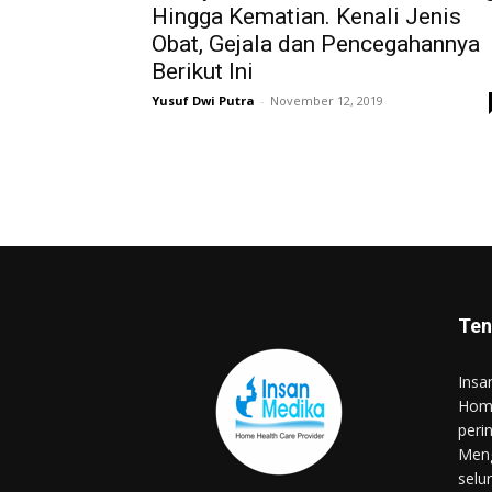
Hingga Kematian. Kenali Jenis
Obat, Gejala dan Pencegahannya
Berikut Ini
Yusuf Dwi Putra
-
November 12, 2019
Ten
Insa
Home
peri
Meng
selu