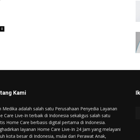
0
tang Kami
I
n Medika adalah salah satu Perusahaan Penyedia Layanan
 Care Live-In terbaik di Indonesia sekaligus salah satu
ntis Home Care berbasis digital pertama di Indonesia.
hadirkan layanan Home Care Live-In 24 Jam yang melayani
ruh kota besar di Indonesia, mulai dari Perawat Anak,