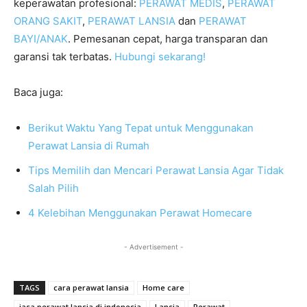
keperawatan profesional:
PERAWAT MEDIS
,
PERAWAT
ORANG SAKIT
,
PERAWAT LANSIA
dan
PERAWAT
BAYI/ANAK
. Pemesanan cepat, harga transparan dan
garansi tak terbatas.
Hubungi sekarang!
Baca juga:
Berikut Waktu Yang Tepat untuk Menggunakan
Perawat Lansia di Rumah
Tips Memilih dan Mencari Perawat Lansia Agar Tidak
Salah Pilih
4 Kelebihan Menggunakan Perawat Homecare
- Advertisement -
TAGS
cara perawat lansia
Home care
jasa perawat lansia di indonesia
Lansia
Perawat